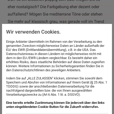
eher nostalgisch? Die Farbgebung eher dezent oder
auffallend? Mögen Sie mediterrane Töne oder stehen
Sie mehr auf klassisch grau, was gerade voll im Trend
liegt? Oder wollen Sie vielleicht sogar eine gewagte
Wir verwenden Cookies.
Kombination?
Einige Anbieter übermitteln im Rahmen von der Verarbeitung zu den
Möglich ist (fast) alles. Fragen Sie gerne uns, den
genannten Zwecken möglicherweise Daten an Länder außerhalb der
EU/ des EWR (Drittlanddatenübermittlung), z.B. in die USA. Das
Fliesen Profi, wir zeigen Ihnen Muster und
Datenschutzniveau in diesen Ländern ist möglicherweise nicht mit
dem in den EU-/EWR-Ländern vergleichbar. Es besteht daher ein
Möglichkeiten in Bezug auf Farben, Formen und
erhöhtes Risiko, dass staatliche Behörden auf diese Daten zugreifen
können. Weitere Informationen zu Sicherheitsgarantien finden Sie in
Design.
den Datenschutzrichtlinien des jeweiligen Anbieters.
Das Resultat sind Badezimmer, die optisch
Indem Sie auf „ALLE ZULASSEN" klicken, stimmen Sie sowohl dem
Speichern und Abrufen von Informationen auf Ihrem Gerät (§ 25 Abs. 1
überzeugen, die einladen zum Verweilen und ein echtes
TDDDG) sowie der anschließenden Datenverarbeitung für die
Juwel sind. Auch aus Bädern mit begrenztem Raum
nachfolgend dargestellten bzw. die von Ihnen ausgewählten
Verarbeitungszwecke zu (Art 6 Abs. 1 lit. a. DSGVO).
können wir echte Luxus Bäder zaubern. Lassen Sie
Eine bereits erteilte Zustimmung können Sie jederzeit über den links
sich überraschen!
unten eingeblendeten Cookie-Button für die Zukunft widerrufen.