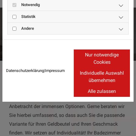
Notwendig
Statistik
Andere
Nur notwendige
Cookies
Datenschutzerklärung
|
Impressum
Individuelle Auswahl
Die Auswahl der Fliesen ist bei uns vom
übernehmen
Feinsten
Alle zulassen
Das schwierigste ist wohl die Auswahl der Fliesen in
Anbetracht der immensen Optionen. Gerne beraten wir
Sie hierbei umfassend, so dass auch Sie die passende
Variante für Ihren Geldbeutel und Ihren Geschmack
finden. Wir setzen auf Individualität! Ihr Badezimmer