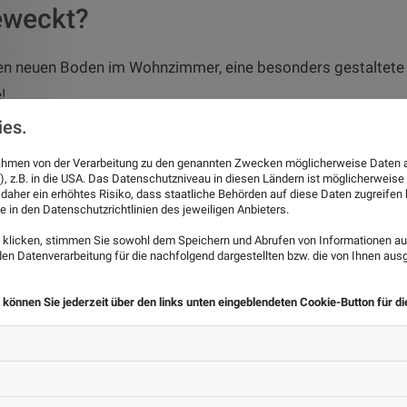
geweckt?
en neuen Boden im Wohnzimmer, eine besonders gestaltete 
!
ies.
ruf und sprechen gerne gemeinsam mit Ihnen die vielen Mögl
 Rahmen von der Verarbeitung zu den genannten Zwecken möglicherweise Daten 
), z.B. in die USA. Das Datenschutzniveau in diesen Ländern ist möglicherweise
 daher ein erhöhtes Risiko, dass staatliche Behörden auf diese Daten zugreife
e in den Datenschutzrichtlinien des jeweiligen Anbieters.
klicken, stimmen Sie sowohl dem Speichern und Abrufen von Informationen auf
n Datenverarbeitung für die nachfolgend dargestellten bzw. die von Ihnen au
 können Sie jederzeit über den links unten eingeblendeten Cookie-Button für d
Google Maps
Aufgrund Ihrer Cookie-Einstellungen kann 
Wenn Sie dieses Modul sehen möchten, passen