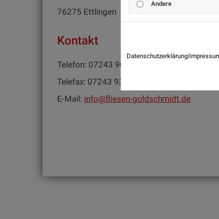
Andere
76275 Ettlingen
Kontakt
Datenschutzerklärung
|
Impressu
Telefon: 07243 90274
Telefax: 07243 93191
E-Mail:
info@fliesen-goldschmidt.de